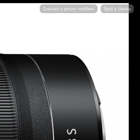
Zobraziť v plnom rozlíšení
Späť k článku