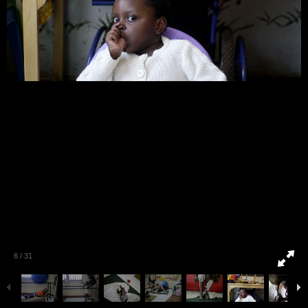
6
/
31