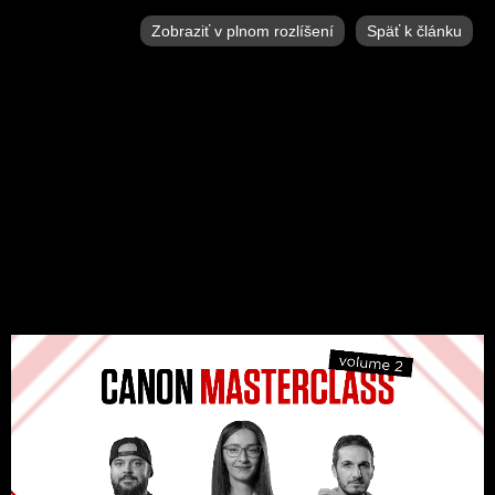
Zobraziť v plnom rozlíšení
Späť k článku