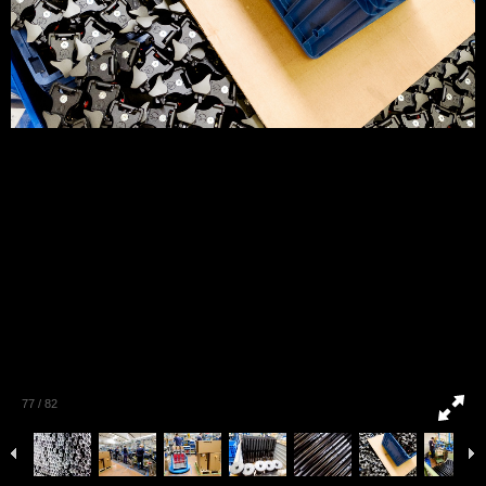
77
/
82