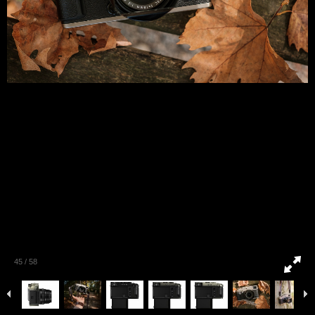
45
/
58