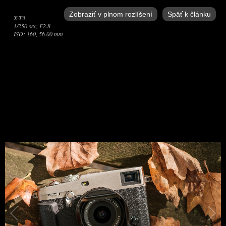
Zobraziť v plnom rozlíšení
Späť k článku
X-T3
1/250 sec, F2.8
ISO: 160, 56.00 mm