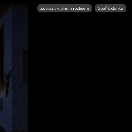
Zobraziť v plnom rozlíšení
Späť k článku