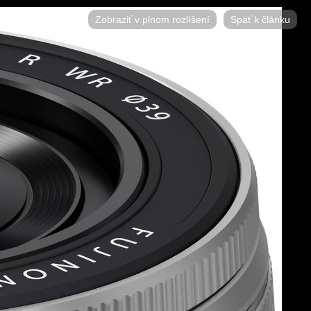
Zobraziť v plnom rozlíšení
Späť k článku