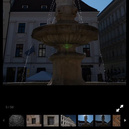
5
/
58