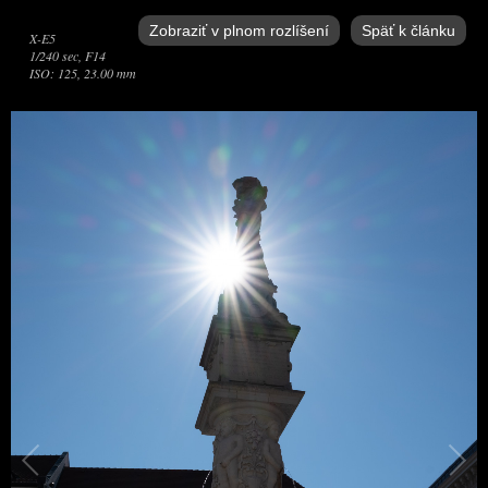
Zobraziť v plnom rozlíšení
Späť k článku
X-E5
1/240 sec, F14
ISO: 125, 23.00 mm