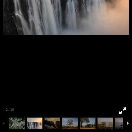
2
/
16