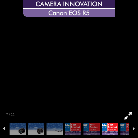
7
/
22