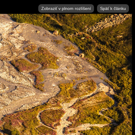
Zobraziť v plnom rozlíšení
Späť k článku