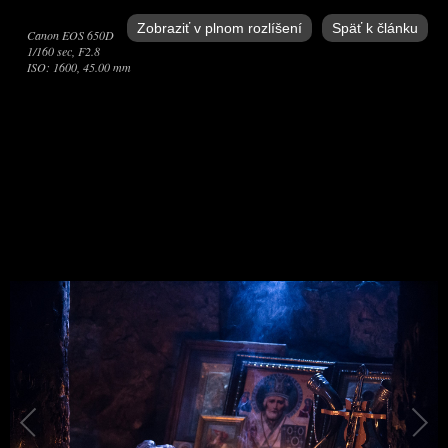
Zobraziť v plnom rozlíšení
Späť k článku
Canon EOS 650D
1/160 sec, F2.8
ISO: 1600, 45.00 mm