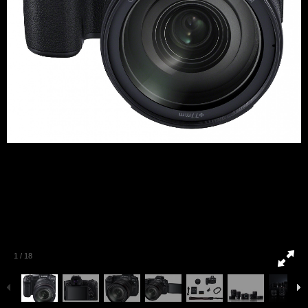
1
/
18