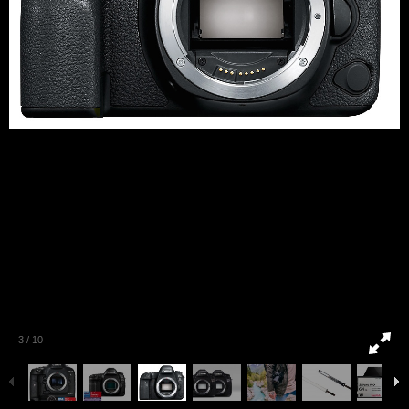
3
/
10