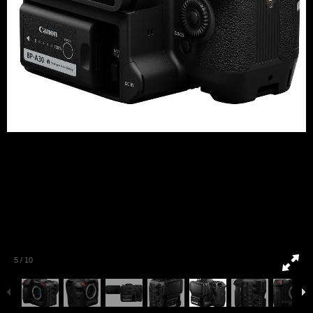
5
/
10