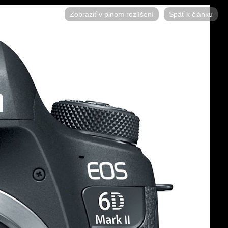
Zobraziť v plnom rozlíšení
Späť k článku