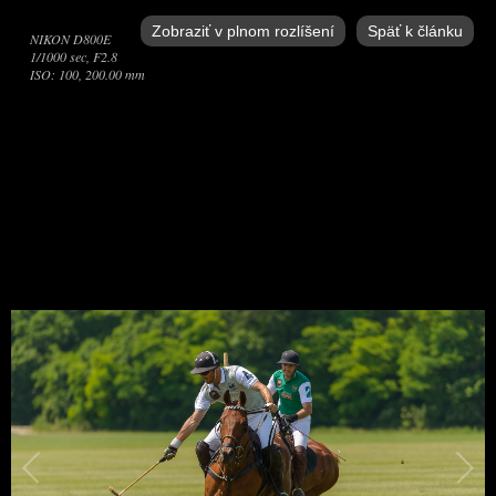
Zobraziť v plnom rozlíšení
Späť k článku
NIKON D800E
1/1000 sec, F2.8
ISO: 100, 200.00 mm