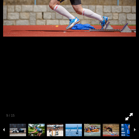
9
/
15