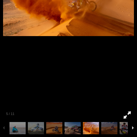
5
/
11