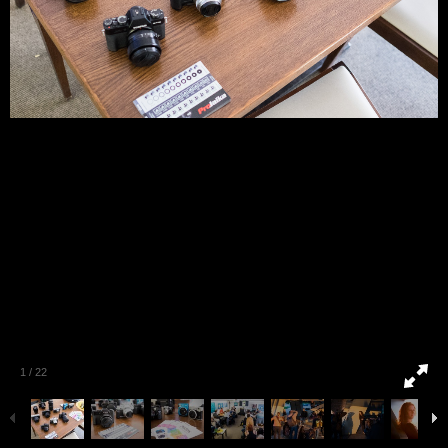
1
/
22